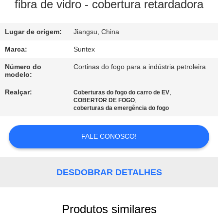
fibra de vidro - cobertura retardadora
CONTROLE
Lugar de origem:
Jiangsu, China
DE
QUALIDADE
Marca:
Suntex
Número do
Cortinas do fogo para a indústria petroleira
modelo:
CONTACTE-
Realçar:
,
Coberturas do fogo do carro de EV
NOS
,
COBERTOR DE FOGO
coberturas da emergência do fogo
SOLICITE UM
FALE CONOSCO!
ORÇAMENTO
DESDOBRAR DETALHES
MAPA
DO
SITE
Produtos similares