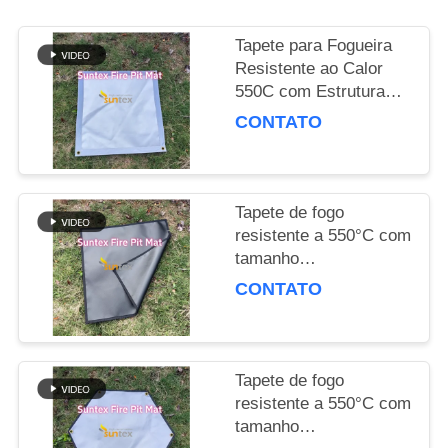
PRIVACY
Tapete para Fogueira
Resistente ao Calor
POLICY
550C com Estrutura
Multicamadas e
CONTATO
Tamanho
Personalizável para
Segurança ao Ar Livre
Tapete de fogo
resistente a 550°C com
tamanho
personalizável e
CONTATO
estrutura de várias
camadas para
segurança ao ar livre
Tapete de fogo
resistente a 550°C com
tamanho