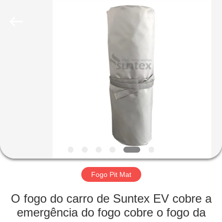
2018
-
2026
Suntex
Composite
Industrial
Co.,Ltd..
All
PARA
Rights
Reserved.
CASA
PRODUTOS
SOBRE
NÓS
VISITA
Fogo Pit Mat
À
O fogo do carro de Suntex EV cobre a
FÁBRICA
emergência do fogo cobre o fogo da