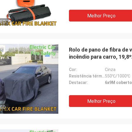
Melhor Preço
DEO
Rolo de pano de fibra de 
incêndio para carro, 19,8
Cor:
Cinza
Resistência térmica:
550℃/1000℃
Destacar:
6x9M cobertor
Melhor Preço
DEO