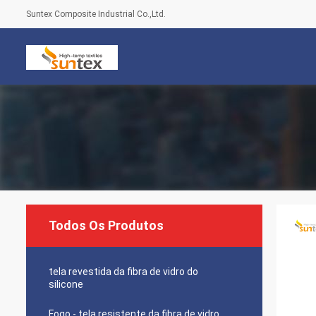
Suntex Composite Industrial Co.,Ltd.
Todos Os Produtos
tela revestida da fibra de vidro do
silicone
Fogo - tela resistente da fibra de vidro