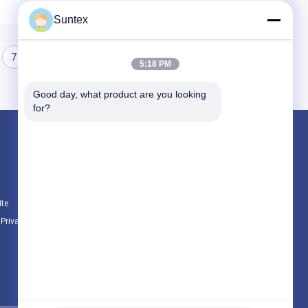
Suntex
7
8
5:18 PM
Good day, what product are you looking 
for?
Produtos
tela revestida da fibra de vidro do silicone
Fogo - tela resistente da fibra de vidro
ite
Pano de alta temperatura da fibra de vidro
e Privacidade
Todas as categorias