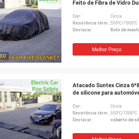
Feito de Fibra de Vidro Du
Cor:
Cinza
Resistência térmica:
550℃/1000℃
Destacar:
Rolo de manta
Melhor Preço
DEO
Atacado Suntex Cinza 6*8
de silicone para automóve
Cor:
Cinza
Resistência térmica:
550℃/1000℃
Destacar:
coberto de si