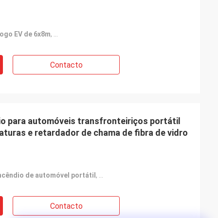
fogo EV de 6x8m
,
cobertor de segurança contra incêndio para veícul
Contacto
o para automóveis transfronteiriços portátil
aturas e retardador de chama de fibra de vidro
ncêndio de automóvel portátil
,
cobertor de incêndio resistente a a
Contacto