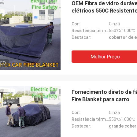
OEM Fibra de vidro duráve
elétricos 550C Resistente
Cor:
Cinza
Resistência térmica:
550℃/1000℃
Destacar:
cobertor de e
Melhor Preço
DEO
Fornecimento direto de fá
Fire Blanket para carro
Cor:
Cinza
e
Jacky Huang
Resistência térmica:
550℃/1000℃
Destacar:
grande cobert
 Suntex por
São um sócio da confiança
emos a
verdadeiramente. Entregam bens