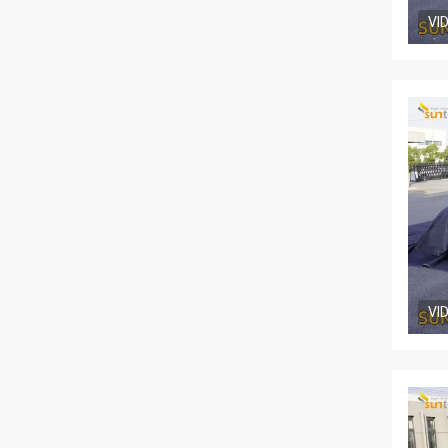
VI
VI