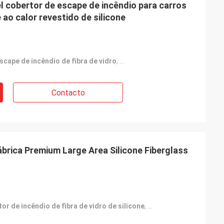
l cobertor de escape de incêndio para carros
 ao calor revestido de silicone
scape de incêndio de fibra de vidro
,
cobertor de incêndio resistent
Contacto
brica Premium Large Area Silicone Fiberglass
or de incêndio de fibra de vidro de silicone
,
Cobertor corta-fogo p