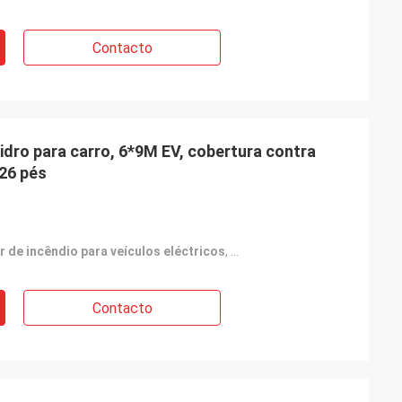
Contacto
vidro para carro, 6*9M EV, cobertura contra
*26 pés
 de incêndio para veículos eléctricos
,
Rolo de cobertor de incêndi
Contacto