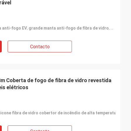
rável
 anti-fogo EV
,
grande manta anti-fogo de fibra de vidro
,
tapete par
Contacto
m Coberta de fogo de fibra de vidro revestida
is elétricos
licone fibra de vidro cobertor de incêndio de alta temperatura para