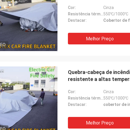
Cor:
Cinza
Resistência térmica:
550℃/1000℃
Destacar:
Cobertor de 
Melhor Preço
DEO
Quebra-cabeça de incêndi
resistente a altas temper
Cor:
Cinza
Resistência térmica:
550℃/1000℃
Destacar:
cobertor de i
Melhor Preço
DEO