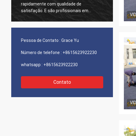
te com qualidade de
qualidade estável sempre. Tratam cada
. E são profissionais em
único pedido de nós seriame
VI
êxteis de alta temperatura,
feliz trabalhar de qualquer 
 sempre para projetos
com eles.
.
Pessoa de Contato :
Grace Yu
Número de telefone :
+8615623922230
whatsapp :
+8615623922230
Contato
VI