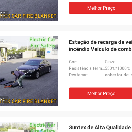
rapidamente com qualidade de
Melhor Preço
nte. Está
satisfação. E são profissionais em
DEO
maneira junto
matérias têxteis de alta temperatura,
contribuem sempre para projetos
diferentes.
Estação de recarga de veí
incêndio Veículo de comba
Cor:
Cinza
Resistência térmica:
550℃/1000℃
Destacar:
cobertor de 
Melhor Preço
DEO
Suntex de Alta Qualidade 