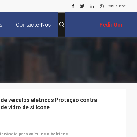
Portuguese
s
Contacte-Nos
Pedir Um
Orçamento
 de veículos elétricos Proteção contra
de vidro de silicone
incêndio para veículos eléctricos
,
tecido de silicone de protecção