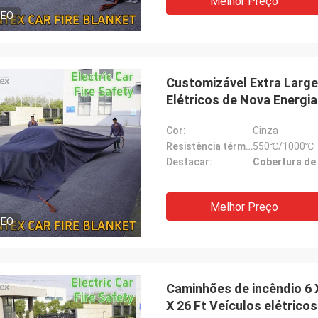
Melhor Preço
DEO
Customizável Extra Large
Elétricos de Nova Energi
Cor:
Cinza
Resistência térmica:
550℃/1000℃
Destacar:
Cobertura de 
Melhor Preço
DEO
Caminhões de incêndio 6 X
X 26 Ft Veículos elétrico