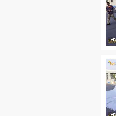
VI
VI