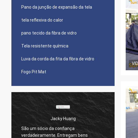
Pano da junção de expansão da tela
tela reflexiva do calor
pano tecido da fibra de vidro
Tela resistente química
Luva da corda da fita da fibra de vidro
VI
Fogo Pit Mat
Jacky Huang
Senhora Hand
io da confiança
Nós temos trabalhado com o
amente. Entregam bens
mais de 10 anos, eles mant