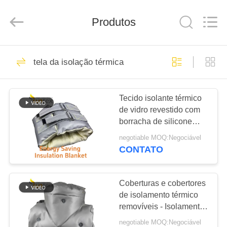
2018
-
2026
Suntex
Produtos
Composite
Industrial
Co.,Ltd..
All
PARA
Rights
929
Reserved.
tela da isolação térmica
CASA
tela revestida da
fibra de vidro do
Tecido isolante térmico
PRODUTOS
de vidro revestido com
silicone
borracha de silicone
SOBRE
concebido para
negotiable MOQ:Negociável
isolamento térmico em
NÓS
CONTATO
cobertores e almofadas
107
isolantes reutilizáveis
Fogo - tela
VISITA
Coberturas e cobertores
de isolamento térmico
À
resistente da fibra
removíveis - Isolamento
FÁBRICA
térmico personalizado
de vidro
negotiable MOQ:Negociável