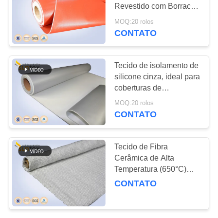
Revestido com Borracha
PRIVACY
de Silicone, Resistente
MOQ:20 rolos
a Altas Temperaturas e
CONTATO
83
POLICY
Fogo
tela revestida da
Tecido de isolamento de
fibra de vidro do ptfe
silicone cinza, ideal para
coberturas de
equipamentos e coletes
MOQ:20 rolos
de segurança
CONTATO
25
Tecido de Fibra
Pano da fibra de
Cerâmica de Alta
Temperatura (650°C)
vidro da folha de
para Kit de Isolamento
CONTATO
Térmico
alumínio