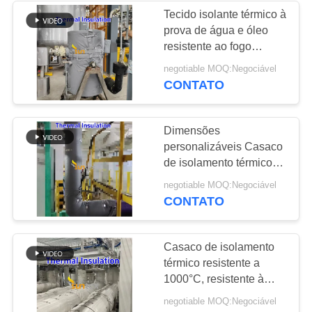
Tecido isolante térmico à
prova de água e óleo
14
resistente ao fogo
Telas resistentes ao
Dimensões
negotiable MOQ:Negociável
personalizáveis para
CONTATO
calor
capas e jaquetas
removíveis
Dimensões
personalizáveis Casaco
de isolamento térmico
com resistência a 1000 °
177
negotiable MOQ:Negociável
C e cobertura de
CONTATO
rolo da cobertura da
isolamento removível
resistente a água e óleo
soldadura
Casaco de isolamento
térmico resistente a
1000°C, resistente à
água e óleo, em
negotiable MOQ:Negociável
tamanhos