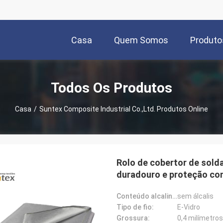
Casa
Quem Somos
Produto
Todos Os Produtos
Casa
/
Suntex Composite Industrial Co.,Ltd. Produtos Online
Rolo de cobertor de sold
duradouro e proteção con
Conteúdo alcalino:
sem álcalis
Tipo de fio:
E-Vidro
Grossura:
0,4 milímetros