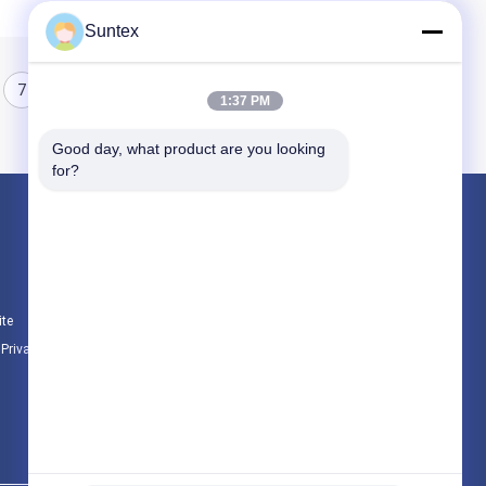
Suntex
7
8
1:37 PM
Good day, what product are you looking 
for?
Produtos
tela revestida da fibra de vidro do silicone
Fogo - tela resistente da fibra de vidro
ite
Pano de alta temperatura da fibra de vidro
e Privacidade
Todas as categorias