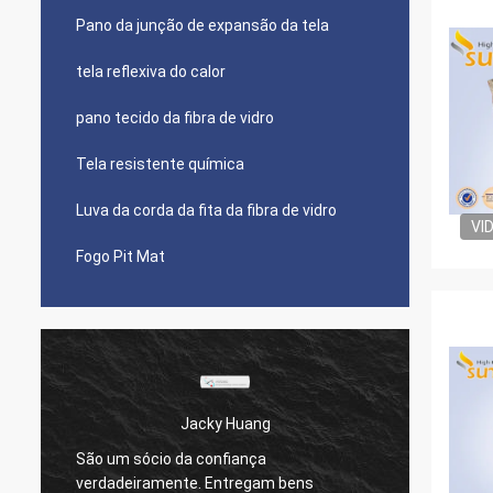
Pano da junção de expansão da tela
tela reflexiva do calor
pano tecido da fibra de vidro
Tela resistente química
Luva da corda da fita da fibra de vidro
VI
Fogo Pit Mat
Jacky Huang
Senhora H
 sócio da confiança
Nós temos trabalhado c
deiramente. Entregam bens
mais de 10 anos, eles 