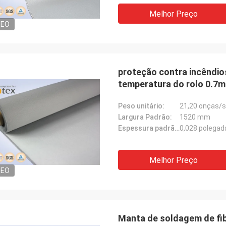
cada
rapidamente com qualidade de
Melhor Preço
iamente. Está
satisfação. E são profissionais em
DEO
uer maneira junto
matérias têxteis de alta temperatura,
contribuem sempre para projetos
diferentes.
proteção contra incêndios
temperatura do rolo 0.7m
Peso unitário:
21,20 onças/s
Largura Padrão:
1520 mm
Espessura padrão:
0,028 polegad
Melhor Preço
DEO
Manta de soldagem de fib