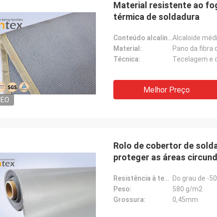
Material resistente ao f
térmica de soldadura
Conteúdo alcalino:
Alcaloide méd
Material:
Pano da fibra 
Técnica:
Tecelagem e 
Melhor Preço
DEO
Rolo de cobertor de sol
proteger as áreas circun
Resistência à temperatura:
Do grau de -50
ande
Jacky Huang
Peso:
580 g/m2
Grossura:
0,45mm
om o Suntex por
São um sócio da confiança
mantemos a
verdadeiramente. Entregam bens