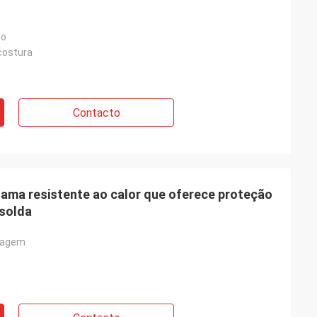
io
costura
Contacto
hama resistente ao calor que oferece proteção
 solda
dagem