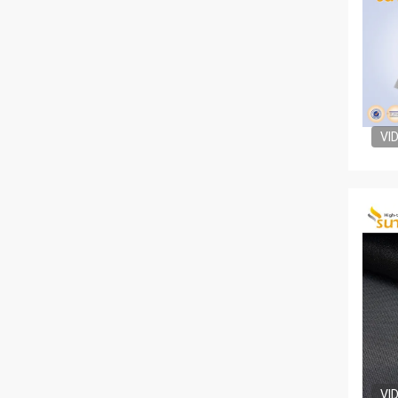
VI
VI