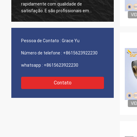
mente com qualidade de
qualidade estável sempre. Tratam 
ação. E são profissionais em
único pedido de nós ser
VI
as têxteis de alta temperatura,
feliz trabalhar de qualq
buem sempre para projetos
com eles.
ntes.
Pessoa de Contato :
Grace Yu
Número de telefone :
+8615623922230
whatsapp :
+8615623922230
Contato
VI