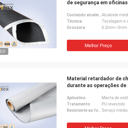
de segurança em oficinas
Conteúdo alcalino:
Alcaloide méd
Técnica:
Tecelagem e 
Grossura:
0.2mm~3mm
Melhor Preço
DEO
Material retardador de c
durante as operações de
Aplicativo:
Manta de sol
Tratamento:
PU revestido
Resistente ao fogo:
Serviço médio