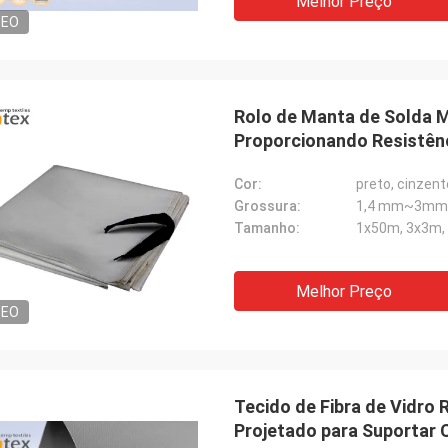
Melhor Preço
DEO
Rolo de Manta de Solda 
Proporcionando Resistênc
de Soldagem Industrial
Cor:
preto, cinzent
Grossura:
1,4 mm~3mm
Tamanho:
1x50m, 3x3m, 
Melhor Preço
DEO
Tecido de Fibra de Vidro
Projetado para Suportar 