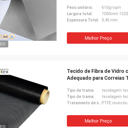
Processamento
Peso unitário:
610g/sqm
Largura total:
1000mm 152
Espessura Total:
0,45 mm
Melhor Preço
DEO
Tecido de Fibra de Vidro
Adequado para Correias 
Calor, Proporcionando Co
Tipo de trama:
tecelagem teci
Tipo de trama:
tecelagem teci
Tratamento de superfície:
PTFE revestiu
Melhor Preço
DEO