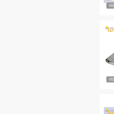
VI
VI