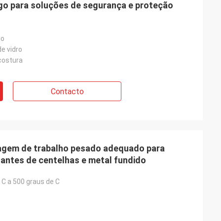
ogo para soluções de segurança e proteção
io
de vidro
costura
Contacto
dagem de trabalho pesado adequado para
dantes de centelhas e metal fundido
 C a 500 graus de C