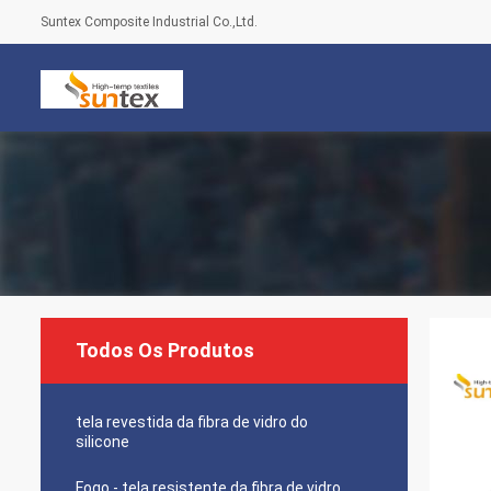
Suntex Composite Industrial Co.,Ltd.
Todos Os Produtos
tela revestida da fibra de vidro do
silicone
Fogo - tela resistente da fibra de vidro