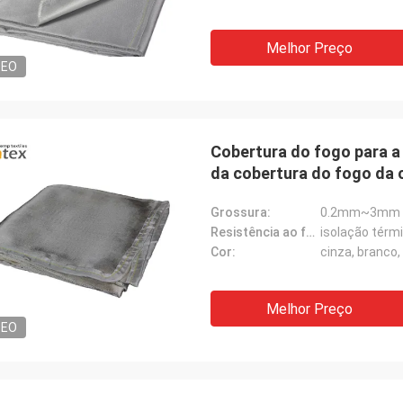
Melhor Preço
DEO
Cobertura do fogo para a
da cobertura do fogo da 
Grossura:
0.2mm~3mm
Resistência ao fogo:
isolação térm
Cor:
cinza, branco
Melhor Preço
DEO