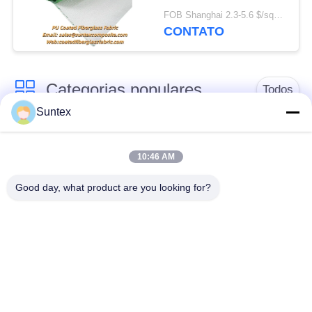
com Resistência à
FOB Shanghai 2.3-5.6 $/sqm MOQ:20 rolos
Temperatura de 550°C
CONTATO
para Aplicações de
Construção e
Soldagem
Categorias populares
Todos
Suntex
tela revestida da fibra
Fogo - tela resistente
de vidro do silicone
da fibra de vidro
10:46 AM
Good day, what product are you looking for?
Pano de alta
Tela revestida da
temperatura da fibra
fibra de vidro do
de vidro
plutônio
tela revestida da fibra
Pano da fibra de vidro
de vidro do ptfe
da folha de alumínio