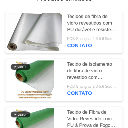
PRIVACY
Tecidos de fibra de
POLICY
vidro revestidos com
PU durável e resistente
ao fogo de 0,4 mm
FOB Shanghai 2.3-5.6 $/sqm MOQ:500 Metros
para sistema de
CONTATO
proteção contra
incêndios, certificado
M0
Tecido de isolamento
de fibra de vidro
revestido com
vermiculita PU, à prova
FOB Shanghai 2.3-5.6 $/sqm MOQ:20 rolos
de fogo, resistente a
CONTATO
altas temperaturas
Tecido de Fibra de
Vidro Revestido com
PU à Prova de Fogo