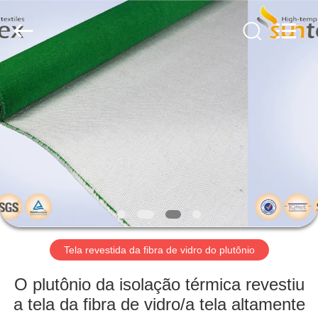
2018
-
2026
Suntex
Composite
Industrial
Co.,Ltd..
All
PARA
Rights
Reserved.
CASA
PRODUTOS
SOBRE
NÓS
VISITA
Tela revestida da fibra de vidro do plutônio
À
O plutônio da isolação térmica revestiu
FÁBRICA
a tela da fibra de vidro/a tela altamente