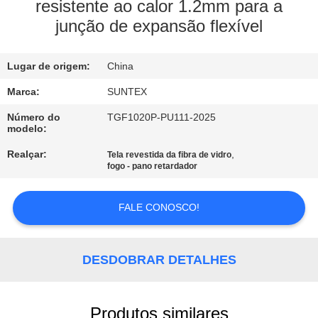
resistente ao calor 1.2mm para a
junção de expansão flexível
CONTROLE
DE
Lugar de origem:
China
QUALIDADE
Marca:
SUNTEX
CONTACTE-
Número do
TGF1020P-PU111-2025
modelo:
NOS
Realçar:
,
Tela revestida da fibra de vidro
fogo - pano retardador
SOLICITE UM
ORÇAMENTO
FALE CONOSCO!
MAPA
DESDOBRAR DETALHES
DO
SITE
Produtos similares