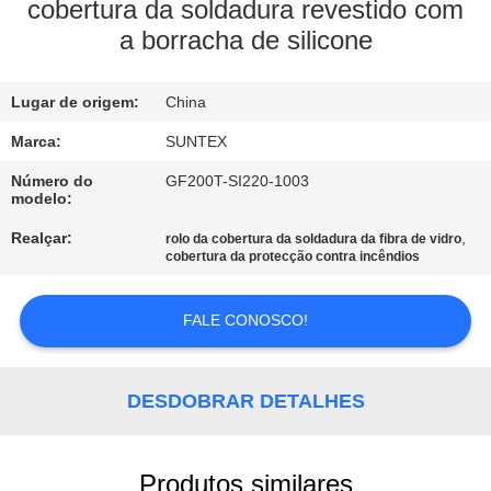
cobertura da soldadura revestido com
a borracha de silicone
CONTROLE
DE
Lugar de origem:
China
QUALIDADE
Marca:
SUNTEX
CONTACTE-
Número do
GF200T-SI220-1003
modelo:
NOS
Realçar:
,
rolo da cobertura da soldadura da fibra de vidro
cobertura da protecção contra incêndios
SOLICITE UM
ORÇAMENTO
FALE CONOSCO!
MAPA
DESDOBRAR DETALHES
DO
SITE
Produtos similares