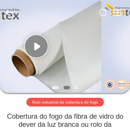
2018
-
2026
Suntex
Composite
Industrial
Co.,Ltd..
All
PARA
Rights
Reserved.
CASA
PRODUTOS
SOBRE
NÓS
VISITA
Rolo industrial da cobertura do fogo
À
Cobertura do fogo da fibra de vidro do
FÁBRICA
dever da luz branca ou rolo da