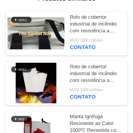
PRIVACY
Rolo de cobertor
POLICY
industrial de incêndio
com resistência a
1000°C e revestimento
MOQ:1000 milhões
de vermiculita para
CONTATO
protecção contra
soldagens de grande
peso
Rolo de cobertor
industrial de incêndio
com resistência a
1000°C e revestimento
MOQ:1000 milhões
de vermiculita para
CONTATO
protecção contra
soldagens de grande
peso
Manta Ignífuga
Resistente ao Calor
1000℃ Revestida com