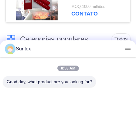
Vermiculita para
MOQ:1000 milhões
Proteção de Soldagem
CONTATO
Pesada
Categorias populares
Todos
Suntex
tela revestida da fibra
Fogo - tela resistente
de vidro do silicone
da fibra de vidro
8:58 AM
Good day, what product are you looking for?
Pano de alta
Tela revestida da
temperatura da fibra
fibra de vidro do
de vidro
plutônio
tela revestida da fibra
Pano da fibra de vidro
de vidro do ptfe
da folha de alumínio