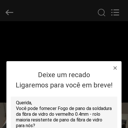
2018
-
2026
Suntex
Composite
Industrial
Co.,Ltd..
All
PARA
Rights
Reserved.
CASA
PRODUTOS
Deixe um recado
SOBRE
NÓS
Ligaremos para você em breve!
VISITA
À
FÁBRICA