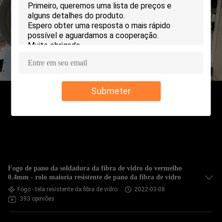
CONTROLE
DE
QUALIDADE
CONTACTE-
Submeter
NOS
SOLICITE UM
ORÇAMENTO
Fogo de pano da soldadura da fibra de vidro do vermelho
MAPA
0.4mm - rolo maioria resistente de pano da fibra de vidro
Fogo - tela resistente da fibra de vidro
2022-03-08
DO
393 opiniões
SITE